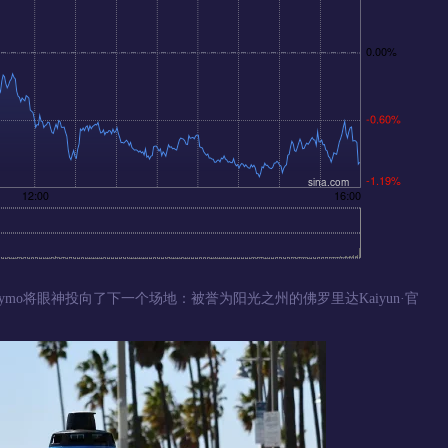
aymo将眼神投向了下一个场地：被誉为阳光之州的佛罗里达Kaiyun·官