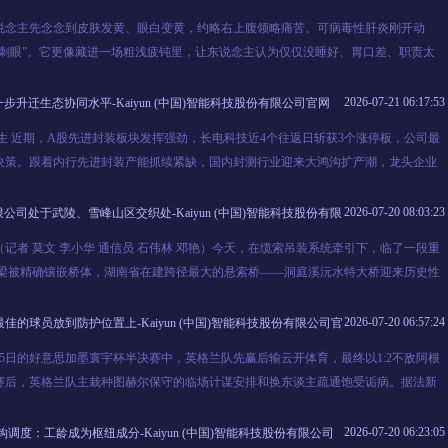
说念主先念念到皮肤发黄、眼白变黄，约略右上腹领略痛苦。可病毒性肝炎刚开动
“刺眼”。它更像藏进一场粗浅疲钝里，让东说念主认为仅仅没睡好、胃口差、职责太
越来越多，才发现问题不仅仅休息不及。 肝脏本人并不擅长用痛苦请示东说念主。早
巧合有领略痛感，反而是全身景况先迟缓变了。常见的嗅...
2026-07-21 06:17:53
进一步升迁生态协同水平-Kaiyun (中国)智能科技股份有限公司官网
生 近期，A股先进封装板块发挥强劲，长电科技近4个往返日斩获3个涨停板，公司最
产决策。跟着内行先进封装产能抓续紧缺，国内封测行业迎来大鸿沟扩产潮，龙头企业
产能，要点布局高端存储、功率半导体、高性能规划封装赛说念。同期，产业链将进
平，加速国产先进封装自主可控进程。 长电科技...
2026-07-20 08:03:23
有限公司处于武陵、雪峰山区交织处-Kaiyun (中国)智能科技股份有限
（记者 莫文 李小华 通信员 石伟林 邓艳）今天，在缆索吊装系统牵引下，临了一段重
范节梁被精确镶嵌桥体，湖南省在建跨径最大的悬索桥——洞庭溪沅水特大桥迎来历史性
官高速公路诞生得回要害性松懈。 洞庭溪沅水特大桥为主跨800米的双塔单跨悬索
米，是张官高速公路要害适度性工...
2026-07-20 06:57:24
佳的球员放到防护位置上-Kaiyun (中国)智能科技股份有限公司官
5日的好意思加墨寰宇杯半决赛中，英格兰队先赢后输云开体育，最终以1:2不敌阿根
赛后，英格兰队主栽种图赫尔保守的临场计谋安排和换东谈主疏通饱受诟病。据法新
体育电视台（ESPN）等媒体报谈，好意思国总统特朗普17日在纽约与海外足联主席
动时，委婉月旦了图赫尔的计谋决定。 法新...
2026-07-20 06:23:05
站挂钩调度：工龄成为枢纽成分-Kaiyun (中国)智能科技股份有限公司