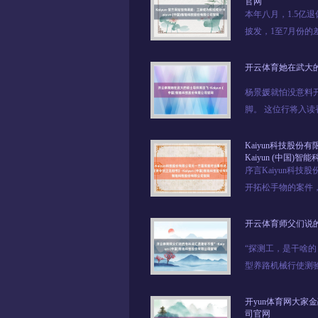
官网
本年八月，1.5
披发，1至7月份
筹谋神气却并非一
度，精确筹谋待业金涨
开云体育她在武大的硕
杨景媛就怕没意料
脚。 这位行将入
术圈的反面讲义 —
0.01% 的家暴发生率算
Kaiyun科技股
Kaiyun (中国)
序言Kaiyun科
开拓松手物的案件，
有东说念主填埋河
尽耻辱进一步扩大。
开云体育师父们说的专
“探测工，是干啥的
型养路机械行使测验
松懈搬起20多斤的
咱们沿途近距离感受 
开yun体育网大家金
司官网