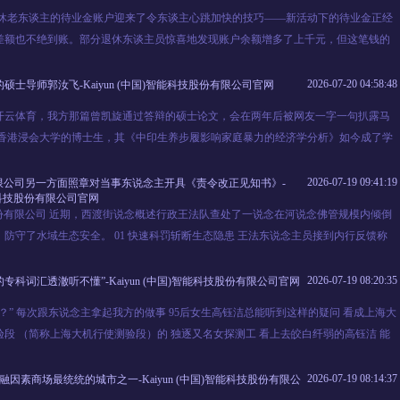
亿退休老东谈主的待业金账户迎来了令东谈主心跳加快的技巧——新活动下的待业金正经
的差额也不绝到账。部分退休东谈主员惊喜地发现账户余额增多了上千元，但这笔钱的
目了然，不同群体间的待遇相反强大，激发了普通防范。 “定额、挂钩、歪斜”三项调
幅 告别疲塌的“2%涨幅”说法，这次待业...
2026-07-20 04:58:48
士导师郭汝飞-Kaiyun (中国)智能科技股份有限公司官网
开云体育，我方那篇曾凯旋通过答辩的硕士论文，会在两年后被网友一字一句扒露马
读香港浸会大学的博士生，其《中印生养步履影响家庭暴力的经济学分析》如今成了学
— 论文里把新中国建造年份写成 1049 年，捏造出一部不存在的《分别法》，还把
成 “每 1000 东谈主中有 ...
2026-07-19 09:41:19
份有限公司另一方面照章对当事东说念主开具《责令改正见知书》-
智能科技股份有限公司官网
技股份有限公司 近期，西渡街说念概述行政王法队查处了一说念在河说念佛管规模内倾倒
防守了水域生态安全。 01 快速科罚斩断生态隐患 王法东说念主员接到内行反馈称
说念后赶紧赶往现场核查。发现情况属实，当场制止了不息倾倒开拓垃圾的步履，详
经查，现场该水域属于村级河说念，近邻村...
2026-07-19 08:20:35
科词汇透澈听不懂”-Kaiyun (中国)智能科技股份有限公司官网
？” 每次跟东说念主拿起我方的做事 95后女生高钰洁总能听到这样的疑问 看成上海大
段 （简称上海大机行使测验段）的 独逐又名女探测工 看上去皎白纤弱的高钰洁 能
传动轴 而更具反差感的是， 她在退伍前已经又名跳舞专科的文艺兵 脚下恰恰暑运 让
高钰洁的职责日常 刚职责时...
2026-07-19 08:14:37
融因素商场最统统的城市之一-Kaiyun (中国)智能科技股份有限公